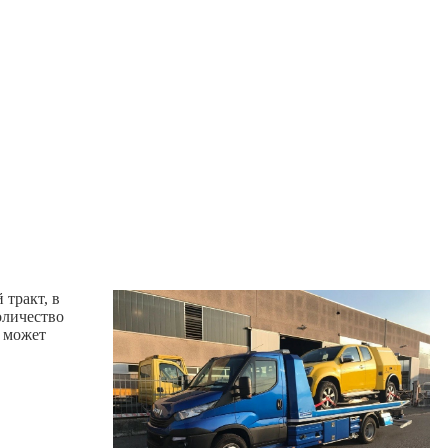
тракт, в
оличество
й может