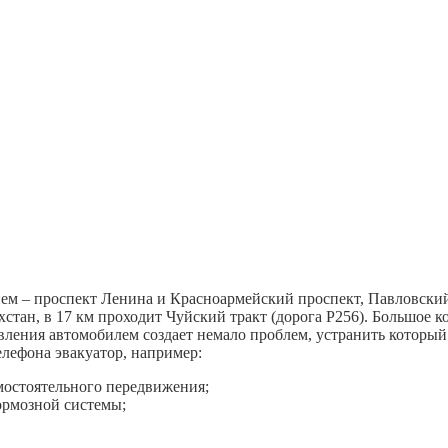
ем – проспект Ленина и Красноармейский проспект, Павловский 
хстан, в 17 км проходит Чуйский тракт (дорога Р256). Большое к
вления автомобилем создает немало проблем, устранить которы
елефона эвакуатор, например:
мостоятельного передвижения;
ормозной системы;