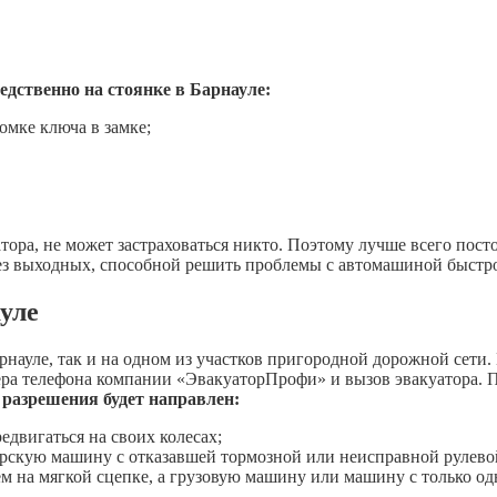
едственно на стоянке в Барнауле:
омке ключа в замке;
тора, не может застраховаться никто. Поэтому лучше всего пос
ез выходных, способной решить проблемы с автомашиной быстр
Барнауле
науле, так и на одном из участков пригородной дорожной сети.
ера телефона компании «ЭвакуаторПрофи» и вызов эвакуатора. 
е разрешения будет направлен:
едвигаться на своих колесах;
терскую машину с отказавшей тормозной или неисправной рулево
ем на мягкой сцепке, а грузовую машину или машину с только о