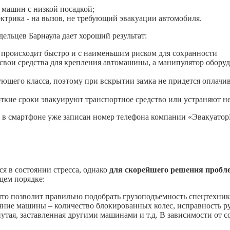
 машин с низкой посадкой;
ктрика - на вызов, не требующий эвакуации автомобиля.
льцев Барнаула дает хороший результат:
происходит быстро и с наименьшим риском для сохранности
 свои средства для крепления автомашины, а манипулятор обору
ующего класса, поэтому при вскрытии замка не придется оплачи
роткие сроки эвакуируют транспортное средство или устраняют н
ла в смартфоне уже записан номер телефона компании «Эвакуато
я в состоянии стресса, однако
для скорейшего решения пробле
щем порядке:
 что позволит правильно подобрать грузоподъемность спецтехник
яние машины – количество блокированных колес, исправность р
утая, заставленная другими машинами и т.д. В зависимости от 