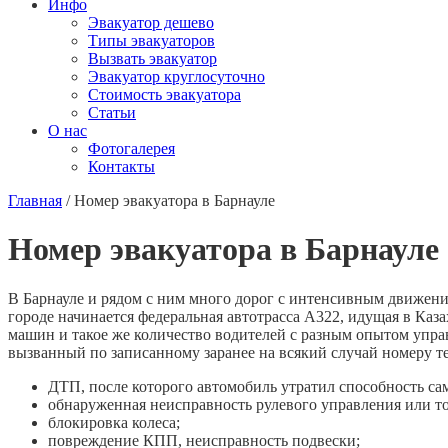
Инфо
Эвакуатор дешево
Типы эвакуаторов
Вызвать эвакуатор
Эвакуатор круглосуточно
Стоимость эвакуатора
Статьи
О нас
Фотогалерея
Контакты
Главная
/
Номер эвакуатора в Барнауле
Номер эвакуатора в Барнауле
В Барнауле и рядом с ним много дорог с интенсивным движени
городе начинается федеральная автотрасса А322, идущая в Каза
машин и такое же количество водителей с разным опытом упра
вызванный по записанному заранее на всякий случай номеру т
ДТП, после которого автомобиль утратил способность са
обнаруженная неисправность рулевого управления или т
блокировка колеса;
повреждение КПП, неисправность подвески;