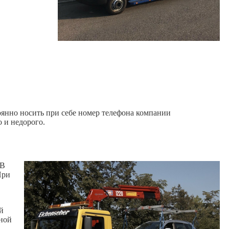
тоянно носить при себе номер телефона компании
о и недорого.
 В
При
й
дной