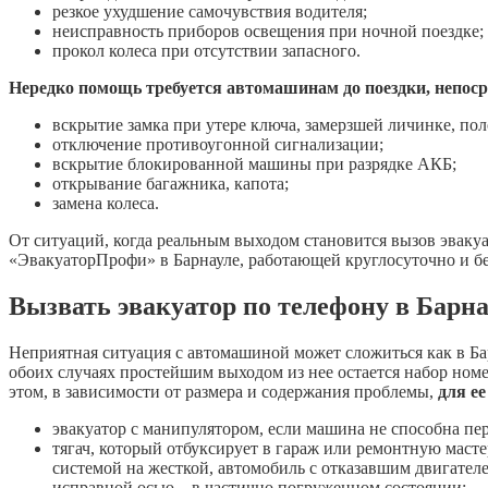
резкое ухудшение самочувствия водителя;
неисправность приборов освещения при ночной поездке;
прокол колеса при отсутствии запасного.
Нередко помощь требуется автомашинам до поездки, непоср
вскрытие замка при утере ключа, замерзшей личинке, пол
отключение противоугонной сигнализации;
вскрытие блокированной машины при разрядке АКБ;
открывание багажника, капота;
замена колеса.
От ситуаций, когда реальным выходом становится вызов эвакуа
«ЭвакуаторПрофи» в Барнауле, работающей круглосуточно и б
Вызвать эвакуатор по телефону в 
Неприятная ситуация с автомашиной может сложиться как в Бар
обоих случаях простейшим выходом из нее остается набор ном
этом, в зависимости от размера и содержания проблемы,
для е
эвакуатор с манипулятором, если машина не способна пер
тягач, который отбуксирует в гараж или ремонтную мас
системой на жесткой, автомобиль с отказавшим двигател
исправной осью – в частично погруженном состоянии;