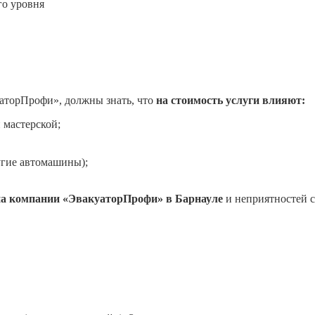
го уровня
аторПрофи», должны знать, что
на стоимость услуги влияют:
 мастерской;
угие автомашины);
на компании «ЭвакуаторПрофи» в Барнауле
и неприятностей с