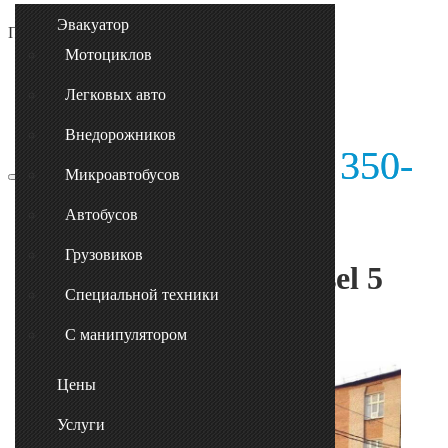
Эвакуатор
Предложение для владельцев
Эвакуаторов
Мотоциклов
Легковых авто
Внедорожников
Барнаул
350-
+7 (963)
Микроавтобусов
61-62
Автобусов
Главная
/
Nissan Diesel
Грузовиков
Эвакуатор Nissan Diesel 5
Специальной техники
тонн
С манипулятором
Цены
Услуги