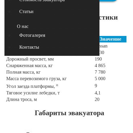
Статьи
Технические характеристики
эвакуатора
О нас
Фотогалерея
Наименование параметра
Значение
Базовое шасси
Nissan
Контакты
Колесная база, мм
4830
Дорожный просвет, мм
190
Снаряженная масса, кг
4 865
Полная масса, кг
7 780
Масса перевозимого груза, кг
5 000
о
9
Угол заезда платформы,
Тяговое усилие лебедки, т
4,1
Длина троса, м
20
Габариты эвакуатора