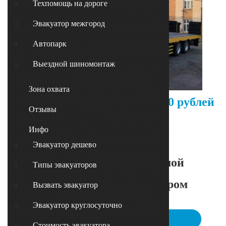
Техпомощь на дороге
Эвакуатор межгород
Автопарк
Выездной шиномонтаж
Зона охвата
Стоимость вызова - от
1000 рублей
Отзывы
Инфо
Оснащен:
Эвакуатор дешево
- сдвижной платформой
Типы эвакуаторов
- краном-манипулятором
Вызвать эвакуатор
Эвакуатор круглосуточно
ПОЗВОНИТЬ НАМ
Стоимость эвакуатора