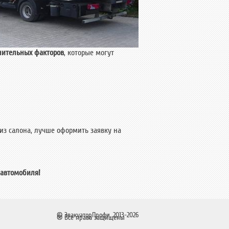
нительных факторов
, которые могут
 из салона, лучше оформить заявку на
 автомобиля!
© ЭвакуаторПрофи, 2013-2026
® Все права защищены