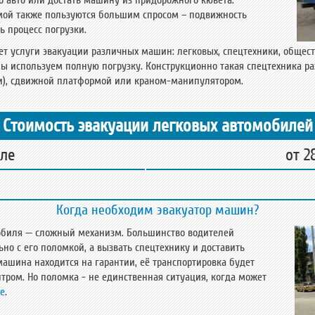
 авто или достать машину из придорожного кювета.
мой также пользуются большим спросом – подвижность
ь процесс погрузки.
т услуги эвакуации различных машин: легковых, спецтехники, общест
мы используем полную погрузку. Конструкционно такая спецтехника р
и), сдвижной платформой или краном-манипулятором.
Стоимость эвакуации легковых автомобилей
уле
от 2
Когда необходим эвакуатор машин?
мобиля — сложный механизм. Большинство водителей
но с его поломкой, а вызвать спецтехнику и доставить
 машина находится на гарантии, её транспортировка будет
тром. Но поломка - не единственная ситуация, когда может
ле
.