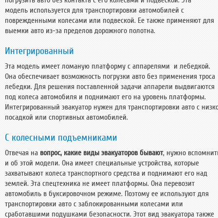
погрузить авто без контакта с его колесами и подвеской. Эта
модель используется для транспортировки автомобилей с
поврежденными колесами или подвеской. Ее также применяют для
выемки авто из-за пределов дорожного полотна.
Интегрированный
Эта модель имеет ломаную платформу с аппарелями и лебедкой.
Она обеспечивает возможность погрузки авто без применения троса
лебедки. Для решения поставленной задачи аппарели выдвигаются
под колеса автомобиля и поднимают его на уровень платформы.
Интегрированный эвакуатор нужен для транспортировки авто с низк
посадкой или спортивных автомобилей.
С колесными подъемниками
Отвечая на
вопрос
, какие виды эвакуаторов
бывают
, нужно вспомнит
и об этой модели. Она имеет специальные устройства, которые
захватывают колеса транспортного средства и поднимают его над
землей. Эта спецтехника не имеет платформы. Она перевозит
автомобиль в буксировочном режиме. Поэтому ее используют для
транспортировки авто с заблокированными колесами или
сработавшими подушками безопасности. Этот вид эвакуатора также